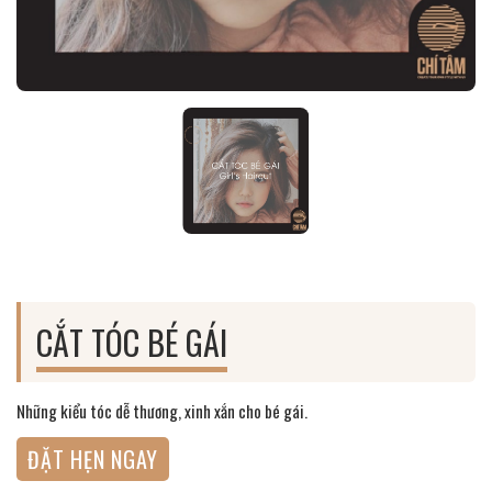
CẮT TÓC BÉ GÁI
Những kiểu tóc dễ thương, xinh xắn cho bé gái.
ĐẶT HẸN NGAY