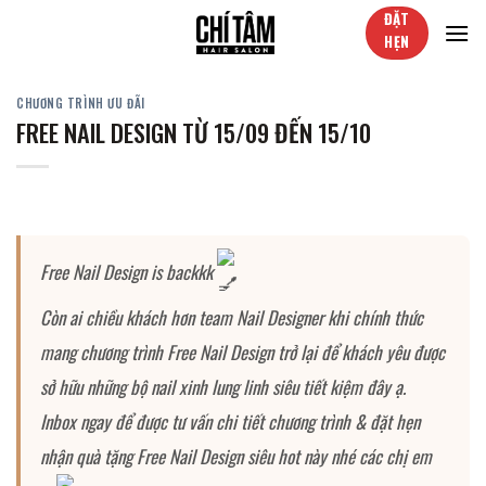
Skip
ĐẶT
to
HẸN
content
CHƯƠNG TRÌNH ƯU ĐÃI
FREE NAIL DESIGN TỪ 15/09 ĐẾN 15/10
Free Nail Design is backkk
Còn ai chiều khách hơn team Nail Designer khi chính thức
mang chương trình Free Nail Design trở lại để khách yêu được
sở hữu những bộ nail xinh lung linh siêu tiết kiệm đây ạ.
Inbox ngay để được tư vấn chi tiết chương trình & đặt hẹn
nhận quà tặng Free Nail Design siêu hot này nhé các chị em