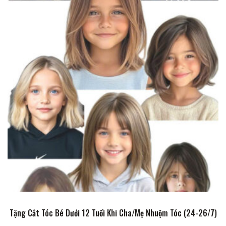
Tặng Cắt Tóc Bé Dưới 12 Tuổi Khi Cha/Mẹ Nhuộm Tóc (24-26/7)