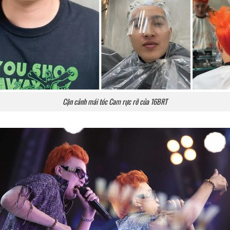
Cận cảnh mái tóc Cam rực rỡ của 16BRT