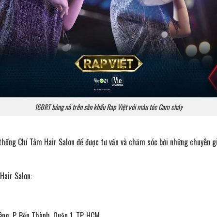
16BRT bùng nổ trên sân khấu Rap Việt với màu tóc Cam cháy
thống Chí Tâm Hair Salon để được tư vấn và chăm sóc bởi những chuyên g
Hair Salon:
iêng, P. Bến Thành, Quận 1, TP. HCM