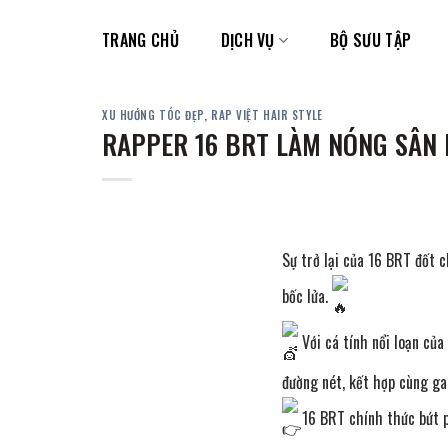
Skip
to
TRANG CHỦ
DỊCH VỤ
BỘ SƯU TẬP
content
XU HƯỚNG TÓC ĐẸP
,
RAP VIỆT HAIR STYLE
RAPPER 16 BRT LÀM NÓNG SÂN 
Sự trở lại của 16 BRT đốt 
bốc lửa.
Với cá tính nổi loạn củ
đường nét, kết hợp cùng g
16 BRT chính thức bứt ph