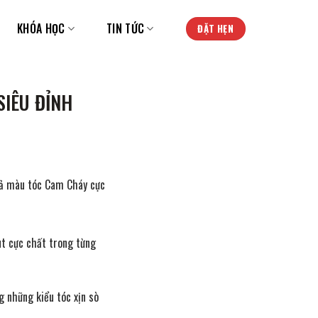
KHÓA HỌC
TIN TỨC
ĐẶT HẸN
SIÊU ĐỈNH
quả màu tóc Cam Cháy cực
ut cực chất trong từng
g những kiểu tóc xịn sò