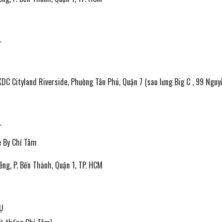
—
KDC Cityland Riverside, Phường Tân Phú, Quận 7 (sau lưng Big C , 99 Nguy
—
e By Chí Tâm
iêng, P. Bến Thành, Quận 1, TP. HCM
Ụ