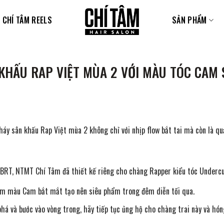
CHÍ TÂM REELS
SẢN PHẨM
KHẤU RAP VIỆT MÙA 2 VỚI MÀU TÓC CAM 
cháy sân khấu Rap Việt mùa 2 không chỉ với nhịp flow bắt tai mà còn là 
a BRT, NTMT Chí Tâm đã thiết kế riêng cho chàng Rapper kiểu tóc Underc
am màu Cam bắt mắt tạo nên siêu phẩm trong đêm diễn tối qua.
á và bước vào vòng trong, hãy tiếp tục ủng hộ cho chàng trai này và hón