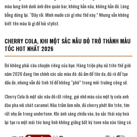
màu lung linh dưới ánh đèn quán bar, không hẳn nâu, không hẳn đỏ. Lòng
bỗng dừng lại. “Đây rồi. Mình muốn cái gì như thế này.” Nhưng vẫn không
biết tên màu là gì để hỏi stylist.
CHERRY COLA, KHI MỘT SẮC NÂU ĐỎ TRỞ THÀNH MÀU
TÓC HOT NHẤT 2026
Đó không phải câu chuyện riêng của bạn. Hàng triệu phụ nữ trên thế giới
năm 2026 đang tìm chính xác sắc màu đó: đủ ấm để tôn da, đủ rõ để tạo
dấu ấn, nhưng vẫn đủ tinh tế để không “phô” trong môi trường công sở.
Cherry Cola là một sắc nâu đỏ rất riêng, gợi nhớ màu của một ly cola anh
đào pha với chút caramel. Nâu trầm làm nền, đỏ cherry phớt lên trên, tím
rất nhẹ ẩn trong undertone. Khi ánh sáng chiếu vào, ba sắc thái này hoà
lại tạo ra một mái tóc lung linh không giống bất kỳ tone nâu nào từng có.