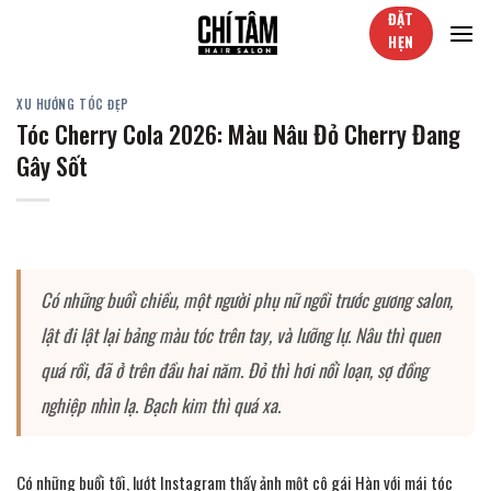
Skip
ĐẶT
to
HẸN
content
XU HƯỚNG TÓC ĐẸP
Tóc Cherry Cola 2026: Màu Nâu Đỏ Cherry Đang
Gây Sốt
Có những buổi chiều, một người phụ nữ ngồi trước gương salon,
lật đi lật lại bảng màu tóc trên tay, và lưỡng lự. Nâu thì quen
quá rồi, đã ở trên đầu hai năm. Đỏ thì hơi nổi loạn, sợ đồng
nghiệp nhìn lạ. Bạch kim thì quá xa.
Có những buổi tối, lướt Instagram thấy ảnh một cô gái Hàn với mái tóc