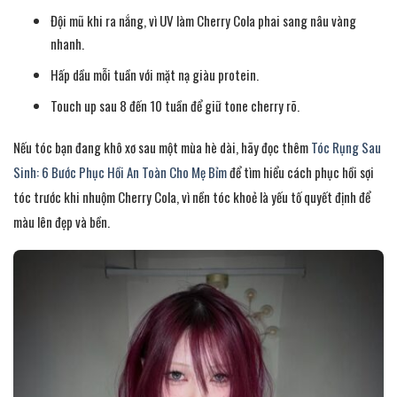
Đội mũ khi ra nắng, vì UV làm Cherry Cola phai sang nâu vàng
nhanh.
Hấp dầu mỗi tuần với mặt nạ giàu protein.
Touch up sau 8 đến 10 tuần để giữ tone cherry rõ.
Nếu tóc bạn đang khô xơ sau một mùa hè dài, hãy đọc thêm
Tóc Rụng Sau
Sinh: 6 Bước Phục Hồi An Toàn Cho Mẹ Bỉm
để tìm hiểu cách phục hồi sợi
tóc trước khi nhuộm Cherry Cola, vì nền tóc khoẻ là yếu tố quyết định để
màu lên đẹp và bền.