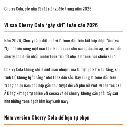
Cherry Cola, sắc nâu đỏ rất riêng, đặc trưng năm 2026.
Vì sao Cherry Cola “gây sốt” toàn cầu 2026
Năm 2026, Cherry Cola đột phá vì là tone đầu tiên kết hợp được “ấm” và
“lạnh” trên cùng một mái tóc. Nâu cocoa cho cảm giác ấm áp, reflect đỏ
cherry cho điểm nhấn, undertone tím rất nhẹ làm tone “có chiều sâu”.
Cherry Cola không chỉ là một màu nhuộm, mà là một palette ba tầng, sâu,
tinh tế, không bị “phẳng” như tone đơn sắc. Đây cũng là tone đầu tiên
trong nhiều năm phù hợp gần như tuyệt đối với phụ nữ Việt, vì nền tóc đen
Á Đông kết hợp tự nhiên với cocoa và đỏ cherry, không cần phải tẩy sâu
như những tone bạch kim hay xanh navy.
Năm version Cherry Cola để bạn tự chọn