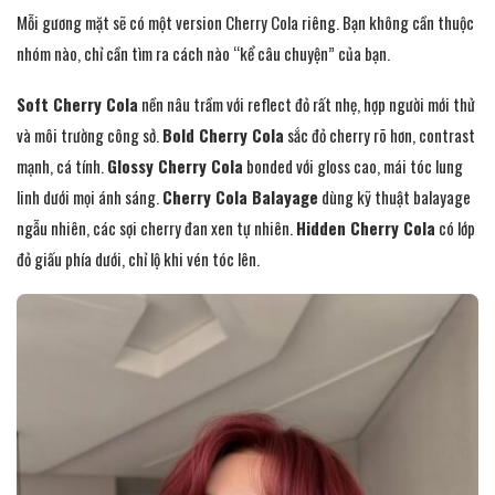
Mỗi gương mặt sẽ có một version Cherry Cola riêng. Bạn không cần thuộc
nhóm nào, chỉ cần tìm ra cách nào “kể câu chuyện” của bạn.
Soft Cherry Cola
nền nâu trầm với reflect đỏ rất nhẹ, hợp người mới thử
và môi trường công sở.
Bold Cherry Cola
sắc đỏ cherry rõ hơn, contrast
mạnh, cá tính.
Glossy Cherry Cola
bonded với gloss cao, mái tóc lung
linh dưới mọi ánh sáng.
Cherry Cola Balayage
dùng kỹ thuật balayage
ngẫu nhiên, các sợi cherry đan xen tự nhiên.
Hidden Cherry Cola
có lớp
đỏ giấu phía dưới, chỉ lộ khi vén tóc lên.