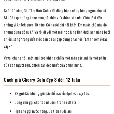
Suốt 20 năm, Chí Tâm Hair Salon đã đồng hành cùng hàng ngàn phụ nữ
Sài Gòn qua từng tone màu, từ những fashionista như Châu Bùi đến
những vị khách quen 10 năm. Có người chỉ nói khẽ: “Em muốn thử nâu đỏ,
nhưng đừng đỏ quá.” Và rời đi với một mái tóc lung linh dưới ánh nắng buổi
chiều, sang trọng đến mức bạn bè ai gặp cũng phải hỏi: “Em nhuộm ở đâu
vậy?”
Vì với chúng tôi, một mái tóc không chỉ là một màu sắc, mà là một phần
của con người bạn, phiên bản đẹp nhất của chính mình.
Cách giữ Cherry Cola đẹp 8 đến 12 tuần
72 giờ đầu không gội đầu để màu ổn định vào sợi tóc.
Dùng dầu gội cho tóc nhuộm, tránh sulfate.
Hạn chế gội nước nóng, ưu tiên nước ấm.