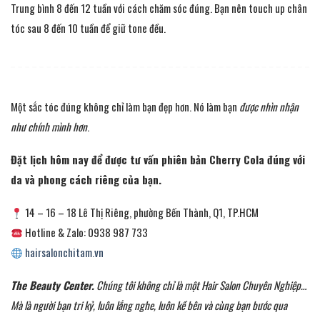
Trung bình 8 đến 12 tuần với cách chăm sóc đúng. Bạn nên touch up chân
tóc sau 8 đến 10 tuần để giữ tone đều.
Một sắc tóc đúng không chỉ làm bạn đẹp hơn. Nó làm bạn
được nhìn nhận
như chính mình hơn
.
Đặt lịch hôm nay để được tư vấn phiên bản Cherry Cola đúng với
da và phong cách riêng của bạn.
14 – 16 – 18 Lê Thị Riêng, phường Bến Thành, Q1, TP.HCM
Hotline & Zalo: 0938 987 733
hairsalonchitam.vn
The Beauty Center.
Chúng tôi không chỉ là một Hair Salon Chuyên Nghiệp…
Mà là người bạn tri kỷ, luôn lắng nghe, luôn kề bên và cùng bạn bước qua