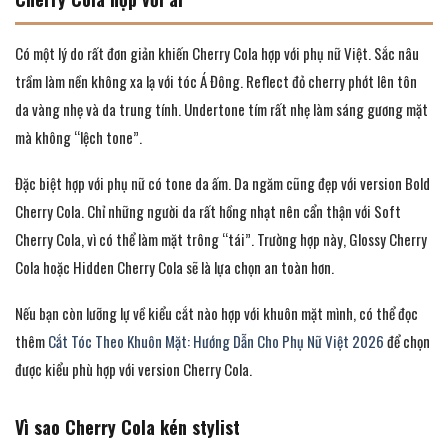
Có một lý do rất đơn giản khiến Cherry Cola hợp với phụ nữ Việt. Sắc nâu
trầm làm nền không xa lạ với tóc Á Đông. Reflect đỏ cherry phớt lên tôn
da vàng nhẹ và da trung tính. Undertone tím rất nhẹ làm sáng gương mặt
mà không “lệch tone”.
Đặc biệt hợp với phụ nữ có tone da ấm. Da ngăm cũng đẹp với version Bold
Cherry Cola. Chỉ những người da rất hồng nhạt nên cẩn thận với Soft
Cherry Cola, vì có thể làm mặt trông “tái”. Trường hợp này, Glossy Cherry
Cola hoặc Hidden Cherry Cola sẽ là lựa chọn an toàn hơn.
Nếu bạn còn lưỡng lự về kiểu cắt nào hợp với khuôn mặt mình, có thể đọc
thêm
Cắt Tóc Theo Khuôn Mặt: Hướng Dẫn Cho Phụ Nữ Việt 2026
để chọn
được kiểu phù hợp với version Cherry Cola.
Vì sao Cherry Cola kén stylist