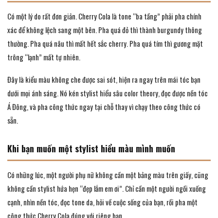
Có một lý do rất đơn giản. Cherry Cola là tone “ba tầng” phải pha chính
xác để không lệch sang một bên. Pha quá đỏ thì thành burgundy thông
thường. Pha quá nâu thì mất hết sắc cherry. Pha quá tím thì gương mặt
trông “lạnh” mất tự nhiên.
Đây là kiểu màu không che được sai sót, hiện ra ngay trên mái tóc bạn
dưới mọi ánh sáng. Nó kén stylist hiểu sâu color theory, đọc được nền tóc
Á Đông, và pha công thức ngay tại chỗ thay vì chạy theo công thức có
sẵn.
Khi bạn muốn một stylist hiểu màu mình muốn
Có những lúc, một người phụ nữ không cần một bảng màu trên giấy, cũng
không cần stylist hứa hẹn “đẹp lắm em ơi”. Chỉ cần một người ngồi xuống
cạnh, nhìn nền tóc, đọc tone da, hỏi về cuộc sống của bạn, rồi pha một
công thức Cherry Cola đúng với riêng bạn.