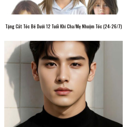
Tặng Cắt Tóc Bé Dưới 12 Tuổi Khi Cha/Mẹ Nhuộm Tóc (24-26/7)