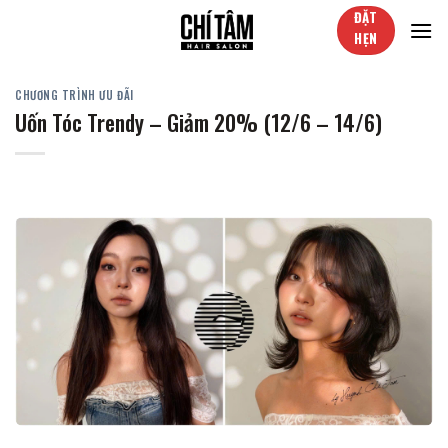
Skip
ĐẶT
to
HẸN
content
CHƯƠNG TRÌNH ƯU ĐÃI
Uốn Tóc Trendy – Giảm 20% (12/6 – 14/6)