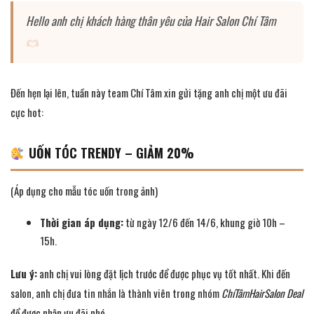
Hello anh chị khách hàng thân yêu của Hair Salon Chí Tâm
Đến hẹn lại lên, tuần này team Chí Tâm xin gửi tặng anh chị một ưu đãi
cực hot:
UỐN TÓC TRENDY – GIẢM 20%
(Áp dụng cho mẫu tóc uốn trong ảnh)
Thời gian áp dụng:
từ ngày 12/6 đến 14/6, khung giờ 10h –
15h.
Lưu ý:
anh chị vui lòng đặt lịch trước để được phục vụ tốt nhất. Khi đến
salon, anh chị đưa tin nhắn là thành viên trong nhóm
ChíTâmHairSalon Deal
để được nhận ưu đãi nhé.