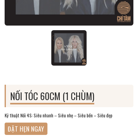
NỐI TÓC 60CM (1 CHÙM)
Kỹ thuật Nối 4S: Siêu nhanh – Siêu nhẹ – Siêu bền – Siêu đẹp
ĐẶT HẸN NGAY